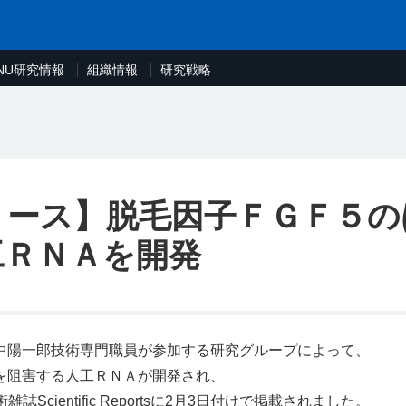
NU研究情報
組織情報
研究戦略
リース】脱毛因子ＦＧＦ５の
工ＲＮＡを開発
陽一郎技術専門職員が参加する研究グループによって、
を阻害する人工ＲＮＡが開発され、
学術雑誌Scientific Reportsに2月3日付けで掲載されました。