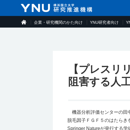
企業・研究機関のかた向け
YNU研究者向け
Y
【プレスリ
阻害する人
機器分析評価センターの田中
脱毛因子ＦＧＦ５のはたらき
Springer Natureが発行する