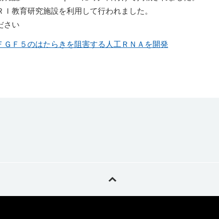
ＲＩ教育研究施設を利用して行われました。
ださい
ＦＧＦ５のはたらきを阻害する人工ＲＮＡを開発