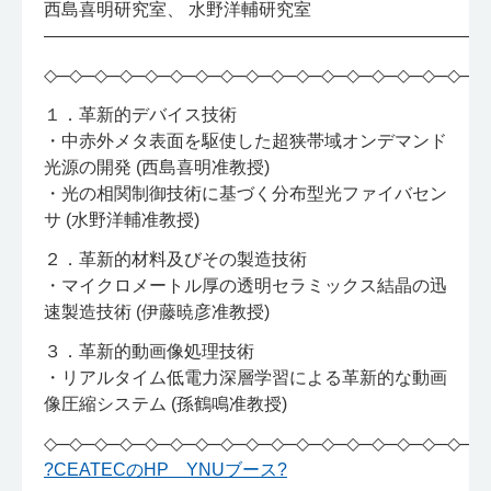
西島喜明研究室、 水野洋輔研究室
—————————————————————————
◇─◇─◇─◇─◇─◇─◇─◇─◇─◇─◇─◇─◇─◇─◇─◇─◇─◇
１．革新的デバイス技術
・中赤外メタ表面を駆使した超狭帯域オンデマンド
光源の開発 (西島喜明准教授)
・光の相関制御技術に基づく分布型光ファイバセン
サ (水野洋輔准教授)
２．革新的材料及びその製造技術
・マイクロメートル厚の透明セラミックス結晶の迅
速製造技術 (伊藤暁彦准教授)
３．革新的動画像処理技術
・リアルタイム低電力深層学習による革新的な動画
像圧縮システム (孫鶴鳴准教授)
◇─◇─◇─◇─◇─◇─◇─◇─◇─◇─◇─◇─◇─◇─◇─◇─◇─◇
?CEATECのHP YNUブース?