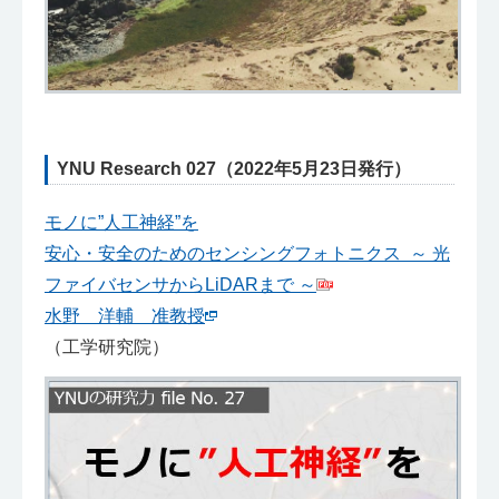
YNU Research 027（2022年5月23日発行）
モノに”人工神経”を
安心・安全のためのセンシングフォトニクス ～ 光
ファイバセンサからLiDARまで ～
水野 洋輔 准教授
（工学研究院）